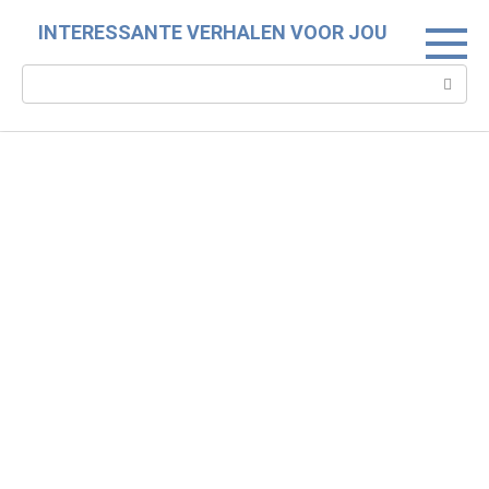
Skip
INTERESSANTE VERHALEN VOOR JOU
to
content
Search: