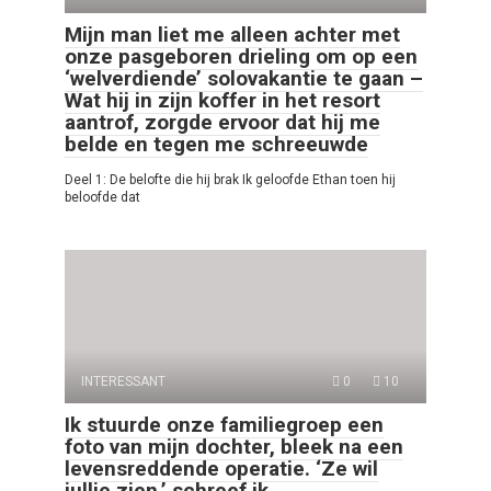
Mijn man liet me alleen achter met
onze pasgeboren drieling om op een
‘welverdiende’ solovakantie te gaan –
Wat hij in zijn koffer in het resort
aantrof, zorgde ervoor dat hij me
belde en tegen me schreeuwde
Deel 1: De belofte die hij brak Ik geloofde Ethan toen hij
beloofde dat
INTERESSANT
0
10
Ik stuurde onze familiegroep een
foto van mijn dochter, bleek na een
levensreddende operatie. ‘Ze wil
jullie zien,’ schreef ik