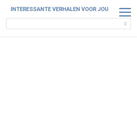
Skip
INTERESSANTE VERHALEN VOOR JOU
to
content
Search: