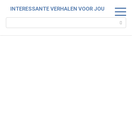
Skip
INTERESSANTE VERHALEN VOOR JOU
to
content
Search: