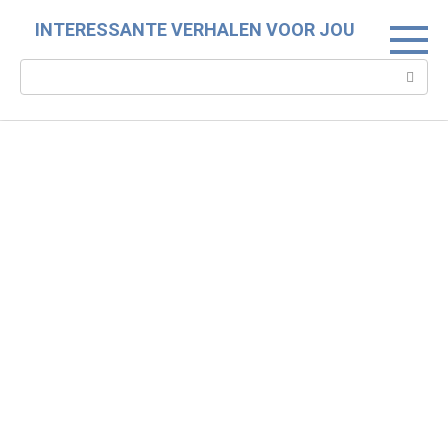
Skip
INTERESSANTE VERHALEN VOOR JOU
to
content
Search: