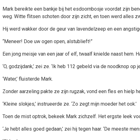
Mark bereikte een bankje bij het esdoornbosje voordat zijn bene
weg. Witte flitsen schoten door zijn zicht, en toen werd alles zw
Hij werd wakker door de geur van lavendelzeep en een angstig
“Meneer! Doe uw ogen open, alstublieft!”
Een jong meisje van een jaar of elf, twaalf knielde naast hem. 
‘O, godzijdank,’ zei ze. ‘Ik heb 112 gebeld via de noodknop op je
‘Water,’ fluisterde Mark.
Zonder aarzeling pakte ze zijn rugzak, vond een fles en hielp h
‘Kleine slokjes,’ instrueerde ze. ‘Zo zegt mijn moeder het ook.’
Toen de mist optrok, bekeek Mark zichzelf. Het ergste leek voo
‘Je hebt alles goed gedaan,’ zei hij tegen haar. ‘De meeste me