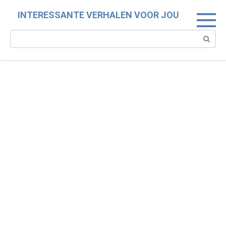
Skip
INTERESSANTE VERHALEN VOOR JOU
to
content
Search: