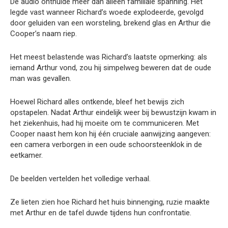
De audio onthulde meer dan alleen familiale spanning. Het
legde vast wanneer Richard’s woede explodeerde, gevolgd
door geluiden van een worsteling, brekend glas en Arthur die
Cooper’s naam riep.
Het meest belastende was Richard’s laatste opmerking: als
iemand Arthur vond, zou hij simpelweg beweren dat de oude
man was gevallen.
Hoewel Richard alles ontkende, bleef het bewijs zich
opstapelen. Nadat Arthur eindelijk weer bij bewustzijn kwam in
het ziekenhuis, had hij moeite om te communiceren. Met
Cooper naast hem kon hij één cruciale aanwijzing aangeven:
een camera verborgen in een oude schoorsteenklok in de
eetkamer.
De beelden vertelden het volledige verhaal.
Ze lieten zien hoe Richard het huis binnenging, ruzie maakte
met Arthur en de tafel duwde tijdens hun confrontatie.