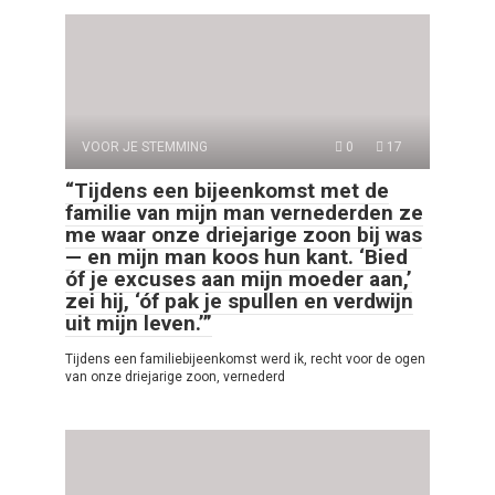
VOOR JE STEMMING
0
17
“Tijdens een bijeenkomst met de
familie van mijn man vernederden ze
me waar onze driejarige zoon bij was
— en mijn man koos hun kant. ‘Bied
óf je excuses aan mijn moeder aan,’
zei hij, ‘óf pak je spullen en verdwijn
uit mijn leven.’”
Tijdens een familiebijeenkomst werd ik, recht voor de ogen
van onze driejarige zoon, vernederd