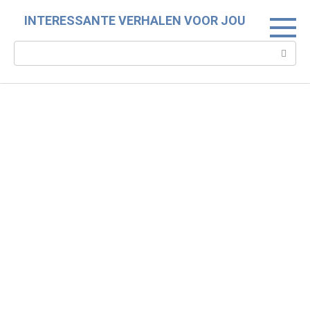
Skip
INTERESSANTE VERHALEN VOOR JOU
to
content
Search: