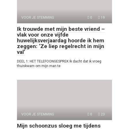
VOOR JE STEMMING
0
19
Ik trouwde met mijn beste vriend –
vlak voor onze vijfde
huwelijksverjaardag hoorde ik hem
zeggen: ‘Ze liep regelrecht in mijn
val’
DEEL 1: HET TELEFOONGESPREK Ik dacht dat ik vroeg
thuiskwam om mijn man te
VOOR JE STEMMING
0
23
Mijn schoonzus sloeg me tijdens