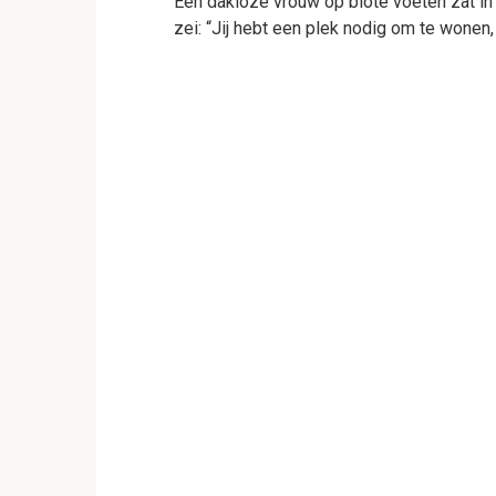
Een dakloze vrouw op blote voeten zat in
zei: “Jij hebt een plek nodig om te wonen