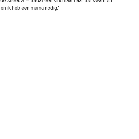
 de sneeuw — totdat een kind naar haar toe kwam en
, en ik heb een mama nodig.”