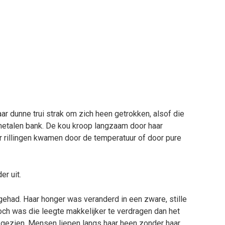
haar dunne trui strak om zich heen getrokken, alsof die
etalen bank. De kou kroop langzaam door haar
ar rillingen kwamen door de temperatuur of door pure
er uit.
gehad. Haar honger was veranderd in een zware, stille
och was die leegte makkelijker te verdragen dan het
 gezien. Mensen liepen langs haar heen zonder haar