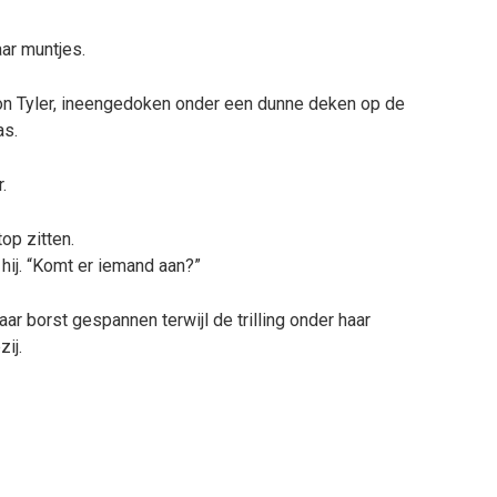
ar muntjes.
oon Tyler, ineengedoken onder een dunne deken op de
as.
.
op zitten.
 hij. “Komt er iemand aan?”
aar borst gespannen terwijl de trilling onder haar
ij.