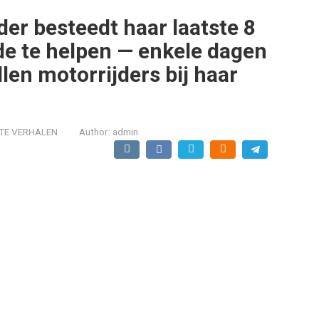
er besteedt haar laatste 8
e te helpen — enkele dagen
llen motorrijders bij haar
TE VERHALEN
Author:
admin