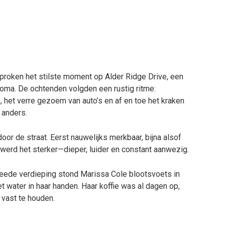
roken het stilste moment op Alder Ridge Drive, een
homa. De ochtenden volgden een rustig ritme:
, het verre gezoem van auto’s en af en toe het kraken
 anders.
door de straat. Eerst nauwelijks merkbaar, bijna alsof
l werd het sterker—dieper, luider en constant aanwezig.
eede verdieping stond Marissa Cole blootsvoets in
water in haar handen. Haar koffie was al dagen op,
 vast te houden.