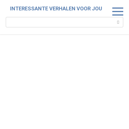
Skip
INTERESSANTE VERHALEN VOOR JOU
to
content
Search: