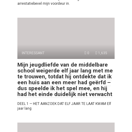
arrestatiebevel mijn voordeur in.
INTERESSANT
0
1,635
Mijn jeugdliefde van de middelbare
school weigerde elf jaar lang met me
te trouwen, totdat hij ontdekte dat ik
een huis aan een meer had geërfd –
dus speelde ik het spel mee, en hij
had het einde duidelijk niet verwacht
DEEL 1 — HET AANZOEK DAT ELF JAAR TE LAAT KWAM Elf
jaar lang