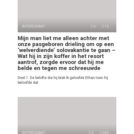
INTERESSANT
0
12
Mijn man liet me alleen achter met
onze pasgeboren drieling om op een
‘welverdiende’ solovakantie te gaan –
Wat hij in zijn koffer in het resort
aantrof, zorgde ervoor dat hij me
belde en tegen me schreeuwde
Deel 1: De belofte die hij brak Ik geloofde Ethan toen hij
beloofde dat
INTERESSANT
0
555