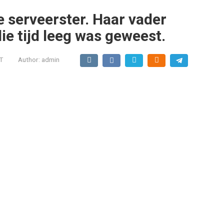
 serveerster. Haar vader
die tijd leeg was geweest.
T
Author:
admin