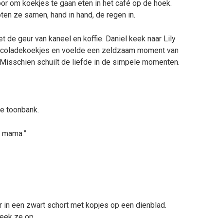
or om koekjes te gaan eten in het café op de hoek.
pten ze samen, hand in hand, de regen in.
 de geur van kaneel en koffie. Daniel keek naar Lily
ocoladekoekjes en voelde een zeldzaam moment van
. Misschien schuilt de liefde in de simpele momenten.
de toonbank.
is mama.”
 in een zwart schort met kopjes op een dienblad.
keek ze op.