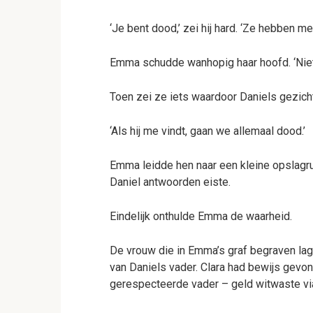
‘Je bent dood,’ zei hij hard. ‘Ze hebben me
Emma schudde wanhopig haar hoofd. ‘Niet hi
Toen zei ze iets waardoor Daniels gezich
‘Als hij me vindt, gaan we allemaal dood.’
Emma leidde hen naar een kleine opslagruim
Daniel antwoorden eiste.
Eindelijk onthulde Emma de waarheid.
De vrouw die in Emma’s graf begraven lag
van Daniels vader. Clara had bewijs gevon
gerespecteerde vader – geld witwaste via