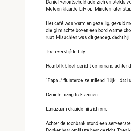
Daniel verontschuldigde zich en stelde vo
Meteen klaarde Lily op. Minuten later sta
Het café was warm en gezellig, gevuld met
die glimlachte boven een bord warme ch
rust. Misschien was dit genoeg, dacht hij
Toen verstijfde Lily.
Haar blik bleef gericht op iemand achter 
“Papa…” fluisterde ze trillend. “Kijk… dat 
Daniels maag trok samen.
Langzaam draaide hij zich om.
Achter de toonbank stond een serveerster
Donker haar omlijstte haar gezicht. Toen 