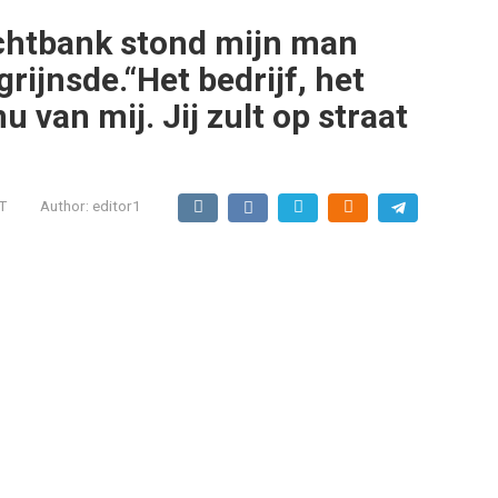
echtbank stond mijn man
rijnsde.“Het bedrijf, het
u van mij. Jij zult op straat
T
Author:
editor1