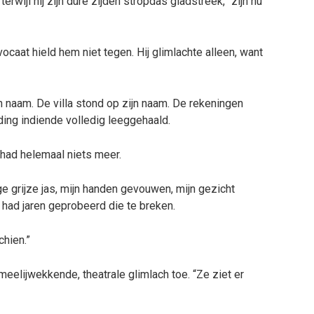
n terwijl hij zijn dure zijden stropdas gladstreek, “zijn nu
caat hield hem niet tegen. Hij glimlachte alleen, want
 naam. De villa stond op zijn naam. De rekeningen
ding indiende volledig leeggehaald.
 had helemaal niets meer.
e grijze jas, mijn handen gevouwen, mijn gezicht
j had jaren geprobeerd die te breken.
chien.”
meelijwekkende, theatrale glimlach toe. “Ze ziet er