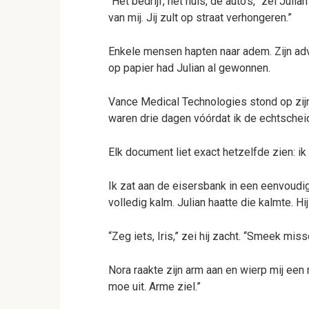
“Het bedrijf, het huis, de auto’s,” zei Julia
van mij. Jij zult op straat verhongeren.”
Enkele mensen hapten naar adem. Zijn advo
op papier had Julian al gewonnen.
Vance Medical Technologies stond op zijn
waren drie dagen vóórdat ik de echtschei
Elk document liet exact hetzelfde zien: ik
Ik zat aan de eisersbank in een eenvoudig
volledig kalm. Julian haatte die kalmte. Hi
“Zeg iets, Iris,” zei hij zacht. “Smeek miss
Nora raakte zijn arm aan en wierp mij een 
moe uit. Arme ziel.”