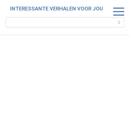
Skip
INTERESSANTE VERHALEN VOOR JOU
to
content
Search: