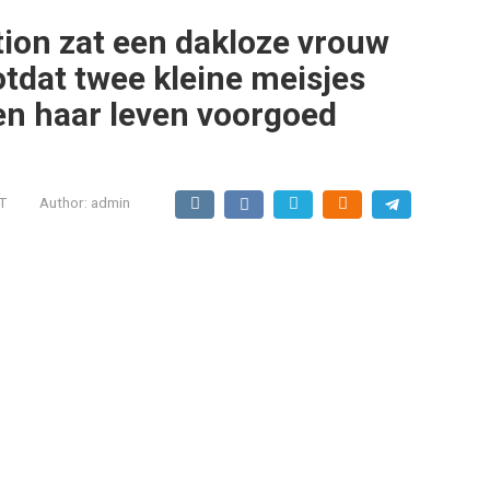
tion zat een dakloze vrouw
otdat twee kleine meisjes
en haar leven voorgoed
T
Author:
admin