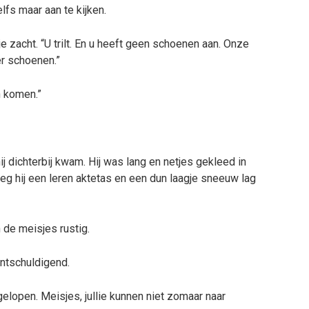
lfs maar aan te kijken.
sje zacht. “U trilt. En u heeft geen schoenen aan. Onze
r schoenen.”
n komen.”
j dichterbij kwam. Hij was lang en netjes gekleed in
oeg hij een leren aktetas en een dun laagje sneeuw lag
 de meisjes rustig.
ntschuldigend.
elopen. Meisjes, jullie kunnen niet zomaar naar