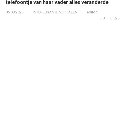
telefoontje van haar vader alles veranderde
05.08.2026
INTERESSANTE VERHALEN
editor1
0
825