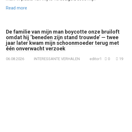
Read more
De familie van mijn man boycotte onze bruiloft
omdat hij ‘beneden zijn stand trouwde’ — twee
jaar later kwam mijn schoonmoeder terug met
één onverwacht verzoek
06.08.2026
INTERESSANTE VERHALEN
editor1
0
19