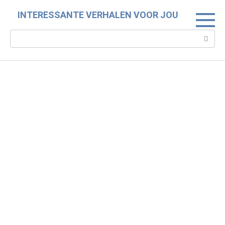
Skip
INTERESSANTE VERHALEN VOOR JOU
to
content
Search: