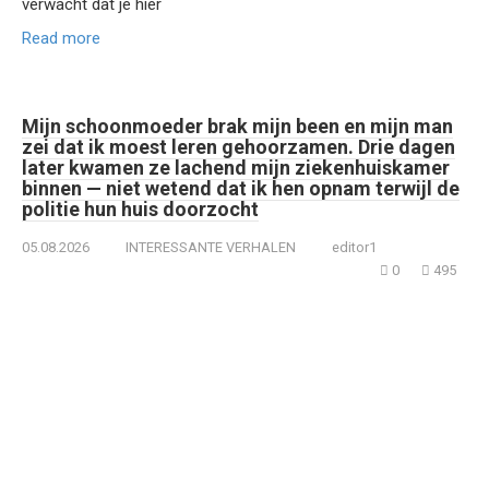
verwacht dat je hier
Read more
Mijn schoonmoeder brak mijn been en mijn man
zei dat ik moest leren gehoorzamen. Drie dagen
later kwamen ze lachend mijn ziekenhuiskamer
binnen — niet wetend dat ik hen opnam terwijl de
politie hun huis doorzocht
05.08.2026
INTERESSANTE VERHALEN
editor1
0
495