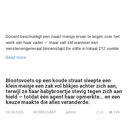
Docent beschuldigt een zwart meisje ervan te liegen over het
werk van haar vader — maar valt stil wanneer een
viersterrengeneraal binnenstapt De stilte in lokaal 212 voelde
Read more
Blootsvoets op een koude straat sleepte een
klein meisje een zak vol blikjes achter zich aan,
terwijl ze haar babybroertje stevig tegen zich aan
hield — totdat één agent haar opmerkte… en een
keuze maakte die alles veranderde.
26.04.2026
INTERESSANT
admin
0
249