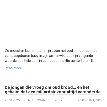
Ze moesten lachen toen mijn zoon het podium betrad met
een pasgeboren baby in zijn armen—totdat zijn volgende
woorden de hele zaal in een doodse stilte achterlieten. Ik
Read more
De jongen die vroeg om oud brood… en het
geheim dat een miljardair voor altijd veranderde
26.04.2026
INTERESSANT
admin
0
1,730