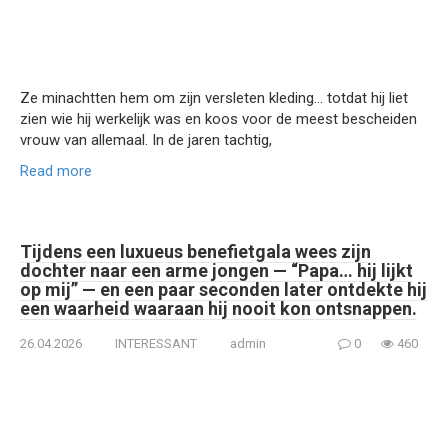
Ze minachtten hem om zijn versleten kleding… totdat hij liet
zien wie hij werkelijk was en koos voor de meest bescheiden
vrouw van allemaal. In de jaren tachtig,
Read more
Tijdens een luxueus benefietgala wees zijn
dochter naar een arme jongen — “Papa… hij lijkt
op mij” — en een paar seconden later ontdekte hij
een waarheid waaraan hij nooit kon ontsnappen.
26.04.2026
INTERESSANT
admin
0
460