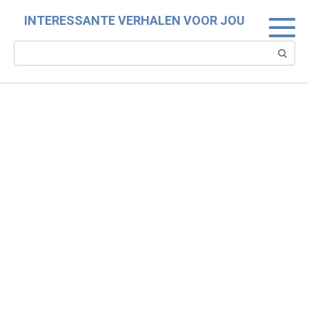
Skip
INTERESSANTE VERHALEN VOOR JOU
to
content
Search: