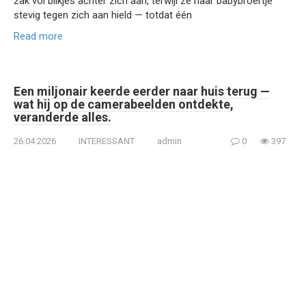
zak vol blikjes achter zich aan, terwijl ze haar babybroertje
stevig tegen zich aan hield — totdat één
Read more
Een miljonair keerde eerder naar huis terug —
wat hij op de camerabeelden ontdekte,
veranderde alles.
26.04.2026
INTERESSANT
admin
0
397