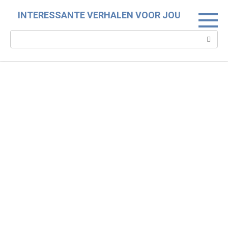
Skip
INTERESSANTE VERHALEN VOOR JOU
to
content
Search: