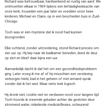
Richard was betrouwbaar, hardwerkend en rustig van aard. We
ontmoetten elkaar in 1969 tijdens een liefdadigheidsactie van
onze kerk, trouwden een jaar later en voedden onze twee
kinderen, Michael en Claire, op in een bescheiden huis in Zuid-
Chicago.
Toch was er één mysterie dat ik nooit had kunnen
doorgronden.
Elke ochtend, zonder uitzondering, stond Richard precies om
vier uur op. Hij liep naar de badkamer beneden, deed de deur
op slot en bleef daar bijna een uur.
Aanvankelijk dacht ik dat het om een gezondheidsprobleem
ging. Later vroeg ik me af of hij misschien een verslaving
verborgen hield, bad in het geheim of met iemand sprak
zonder dat ik het wist. Maar niets leek logisch.
Hij dronk niet, rookte niet en verdween nooit voor langere tijd.
Toch hoorde ik vreemde geluiden achter die gesloten deur:
stromend water, rinkelende medicijnflesjes, scheurend