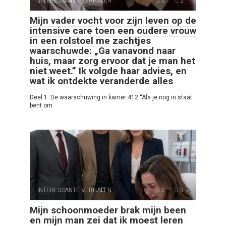
INTERESSANTE VERHALEN
0
2
Mijn vader vocht voor zijn leven op de
intensive care toen een oudere vrouw
in een rolstoel me zachtjes
waarschuwde: „Ga vanavond naar
huis, maar zorg ervoor dat je man het
niet weet.” Ik volgde haar advies, en
wat ik ontdekte veranderde alles
Deel 1: De waarschuwing in kamer 412 “Als je nog in staat
bent om
INTERESSANTE VERHALEN
0
5
Mijn schoonmoeder brak mijn been
en mijn man zei dat ik moest leren