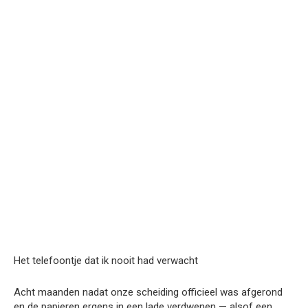
Het telefoontje dat ik nooit had verwacht
Acht maanden nadat onze scheiding officieel was afgerond
en de papieren ergens in een lade verdwenen — alsof een