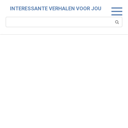
Skip
INTERESSANTE VERHALEN VOOR JOU
to
content
Search: