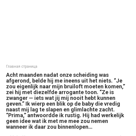
Главная страница
Acht maanden nadat onze scheiding was
afgerond, belde hij me ineens uit het niets. “Je
zou eigenlijk naar mijn bruiloft moeten komen,”
zei hij met diezelfde arrogante toon. “Ze is
zwanger — iets wat jij mij nooit hebt kunnen
geven.” Ik wierp een blik op de baby die vredig
naast mij lag te slapen en glimlachte zacht.
“Prima,” antwoordde ik rustig. Hij had werkelijk
geen idee wat ik met me mee zou nemen
wanneer ik daar zou binnenlopen…