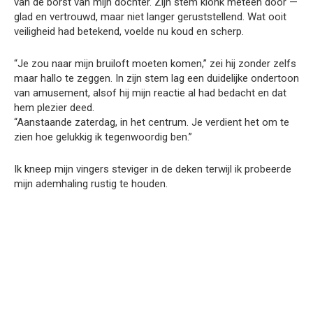
van de borst van mijn dochter. Zijn stem klonk meteen door —
glad en vertrouwd, maar niet langer geruststellend. Wat ooit
veiligheid had betekend, voelde nu koud en scherp.
“Je zou naar mijn bruiloft moeten komen,” zei hij zonder zelfs
maar hallo te zeggen. In zijn stem lag een duidelijke ondertoon
van amusement, alsof hij mijn reactie al had bedacht en dat
hem plezier deed.
“Aanstaande zaterdag, in het centrum. Je verdient het om te
zien hoe gelukkig ik tegenwoordig ben.”
Ik kneep mijn vingers steviger in de deken terwijl ik probeerde
mijn ademhaling rustig te houden.