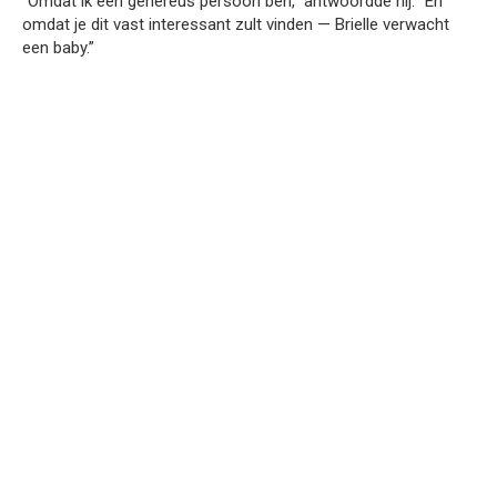
“Omdat ik een genereus persoon ben,” antwoordde hij. “En
omdat je dit vast interessant zult vinden — Brielle verwacht
een baby.”