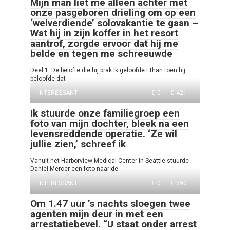
Mijn man liet me alleen achter met
onze pasgeboren drieling om op een
‘welverdiende’ solovakantie te gaan –
Wat hij in zijn koffer in het resort
aantrof, zorgde ervoor dat hij me
belde en tegen me schreeuwde
Deel 1: De belofte die hij brak Ik geloofde Ethan toen hij
beloofde dat
INTERESSANT
0
421
Ik stuurde onze familiegroep een
foto van mijn dochter, bleek na een
levensreddende operatie. ‘Ze wil
jullie zien,’ schreef ik
Vanuit het Harborview Medical Center in Seattle stuurde
Daniel Mercer een foto naar de
INTERESSANT
0
590
Om 1.47 uur ’s nachts sloegen twee
agenten mijn deur in met een
arrestatiebevel. “U staat onder arrest