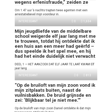
wegens erfenisfraude,” zeiden ze
Om 1.47 uur ’s nachts trapten twee agenten met een
arrestatiebevel mijn voordeur in.
INTERESSANT
0
1,634
Mijn jeugdliefde van de middelbare
school weigerde elf jaar lang met me
te trouwen, totdat hij ontdekte dat ik
een huis aan een meer had geërfd –
dus speelde ik het spel mee, en hij
had het einde duidelijk niet verwacht
DEEL 1 — HET AANZOEK DAT ELF JAAR TE LAAT KWAM Elf
jaar lang
INTERESSANT
0
813
“Op de bruiloft van mijn zoon vond ik
mijn zitplaats buiten, naast de
vuilnisbakken. De bruid grijnsde en
zei: ‘Blijkbaar tel je niet mee.’”
Op de bruiloft van mijn zoon Daniel ontdekte ik dat mijn