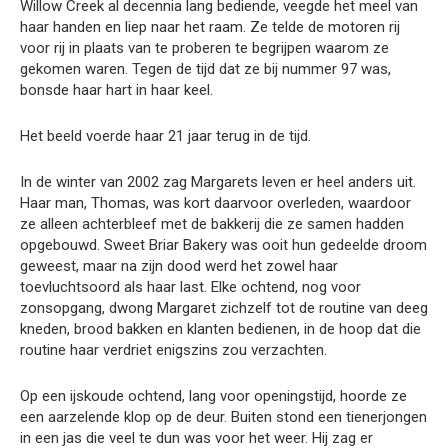
Willow Creek al decennia lang bediende, veegde het meel van
haar handen en liep naar het raam. Ze telde de motoren rij
voor rij in plaats van te proberen te begrijpen waarom ze
gekomen waren. Tegen de tijd dat ze bij nummer 97 was,
bonsde haar hart in haar keel.
Het beeld voerde haar 21 jaar terug in de tijd.
In de winter van 2002 zag Margarets leven er heel anders uit.
Haar man, Thomas, was kort daarvoor overleden, waardoor
ze alleen achterbleef met de bakkerij die ze samen hadden
opgebouwd. Sweet Briar Bakery was ooit hun gedeelde droom
geweest, maar na zijn dood werd het zowel haar
toevluchtsoord als haar last. Elke ochtend, nog voor
zonsopgang, dwong Margaret zichzelf tot de routine van deeg
kneden, brood bakken en klanten bedienen, in de hoop dat die
routine haar verdriet enigszins zou verzachten.
Op een ijskoude ochtend, lang voor openingstijd, hoorde ze
een aarzelende klop op de deur. Buiten stond een tienerjongen
in een jas die veel te dun was voor het weer. Hij zag er