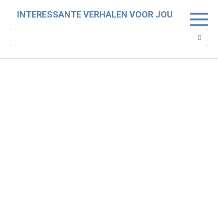
Skip
INTERESSANTE VERHALEN VOOR JOU
to
content
Search: