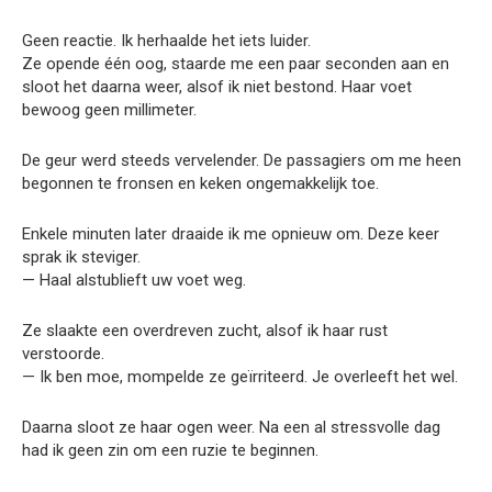
Geen reactie. Ik herhaalde het iets luider.
Ze opende één oog, staarde me een paar seconden aan en
sloot het daarna weer, alsof ik niet bestond. Haar voet
bewoog geen millimeter.
De geur werd steeds vervelender. De passagiers om me heen
begonnen te fronsen en keken ongemakkelijk toe.
Enkele minuten later draaide ik me opnieuw om. Deze keer
sprak ik steviger.
— Haal alstublieft uw voet weg.
Ze slaakte een overdreven zucht, alsof ik haar rust
verstoorde.
— Ik ben moe, mompelde ze geïrriteerd. Je overleeft het wel.
Daarna sloot ze haar ogen weer. Na een al stressvolle dag
had ik geen zin om een ruzie te beginnen.