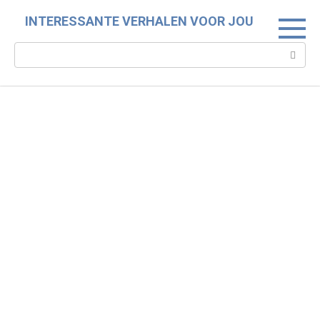
Skip
INTERESSANTE VERHALEN VOOR JOU
to
content
Search: