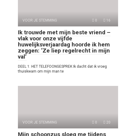
VOOR JE STEMMING
0
16
Ik trouwde met mijn beste vriend –
vlak voor onze vijfde
huwelijksverjaardag hoorde ik hem
zeggen: ‘Ze liep regelrecht in mijn
val’
DEEL 1: HET TELEFOONGESPREK Ik dacht dat ik vroeg
thuiskwam om mijn man te
VOOR JE STEMMING
0
20
Mijn schoonzus sloeg me tijdens