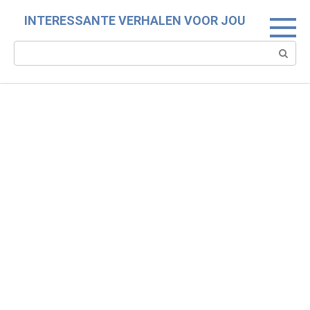
Skip
INTERESSANTE VERHALEN VOOR JOU
to
content
Search: