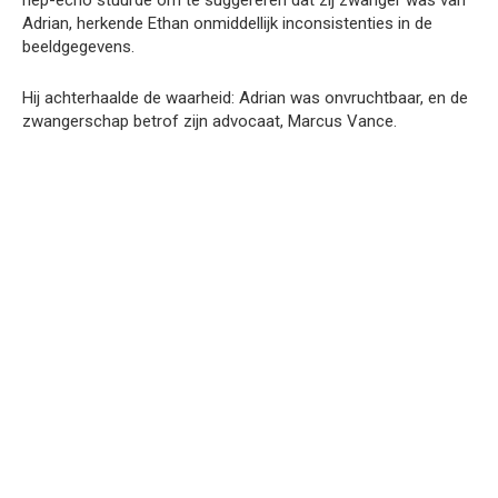
nep-echo stuurde om te suggereren dat zij zwanger was van
Adrian, herkende Ethan onmiddellijk inconsistenties in de
beeldgegevens.
Hij achterhaalde de waarheid: Adrian was onvruchtbaar, en de
zwangerschap betrof zijn advocaat, Marcus Vance.