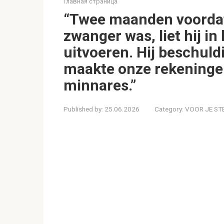
Главная страница
“Twee maanden voordat 
zwanger was, liet hij i
uitvoeren. Hij beschuld
maakte onze rekeningen
minnares.”
Published by:
25.06.2026
Category:
VOOR JE ST