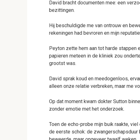
David bracht documenten mee: een verzoek
bezittingen.
Hij beschuldigde me van ontrouw en beweer
rekeningen had bevroren en mijn reputatie
Peyton zette hem aan tot harde stappen en
papieren meteen in de kliniek zou ondert
grootst was.
David sprak koud en meedogenloos, ervan o
alleen onze relatie verbreken, maar me vol
Op dat moment kwam dokter Sutton binnen
zonder emotie met het onderzoek.
Toen de echo-probe mijn buik raakte, vie
de eerste schok: de zwangerschapsduur b
beweerde, maar ongeveer twaalf weken.