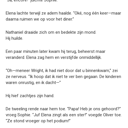
“Ja, encore!” juichte Sophie.
Elena lachte terwijl ze adem haalde. “Oké, nog één keer—maar
daarna ruimen we op voor het diner.”
Nathaniel draaide zich om en bedekte zijn mond.
Hij huilde.
Een paar minuten later kwam hij terug, beheerst maar
veranderd. Elena zag hem en verstijfde onmiddellijk.
“Oh—meneer Wright, ik had niet door dat u binnenkwam,” zei
ze nerveus. “Ik hoop dat ik niet te ver ben gegaan. De kinderen
waren onrustig, en ik dacht—”
Hij hief zachtjes zijn hand.
De tweeling rende naar hem toe. “Papa! Heb je ons gehoord?”
vroeg Sophie. “Juf Elena zingt als een ster!” voegde Oliver toe.
“Ze stond vroeger op het podium!”