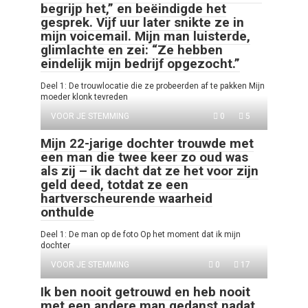
begrijp het,” en beëindigde het
gesprek. Vijf uur later snikte ze in
mijn voicemail. Mijn man luisterde,
glimlachte en zei: “Ze hebben
eindelijk mijn bedrijf opgezocht.”
Deel 1: De trouwlocatie die ze probeerden af te pakken Mijn
moeder klonk tevreden
VOOR JE STEMMING
0
5
Mijn 22-jarige dochter trouwde met
een man die twee keer zo oud was
als zij – ik dacht dat ze het voor zijn
geld deed, totdat ze een
hartverscheurende waarheid
onthulde
Deel 1: De man op de foto Op het moment dat ik mijn
dochter
VOOR JE STEMMING
0
17
Ik ben nooit getrouwd en heb nooit
met een andere man gedanst nadat