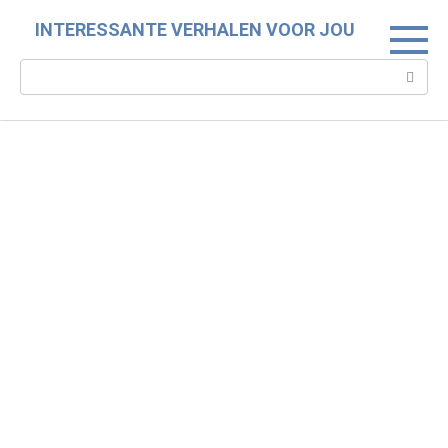
Skip
INTERESSANTE VERHALEN VOOR JOU
to
content
Search: