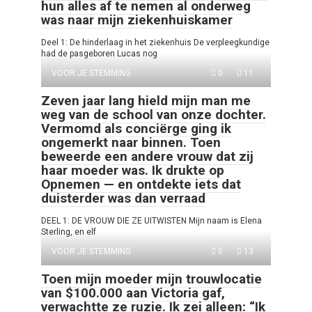
hun alles af te nemen al onderweg
was naar mijn ziekenhuiskamer
Deel 1: De hinderlaag in het ziekenhuis De verpleegkundige
had de pasgeboren Lucas nog
VOOR JE STEMMING
0
11
Zeven jaar lang hield mijn man me
weg van de school van onze dochter.
Vermomd als conciërge ging ik
ongemerkt naar binnen. Toen
beweerde een andere vrouw dat zij
haar moeder was. Ik drukte op
Opnemen — en ontdekte iets dat
duisterder was dan verraad
DEEL 1: DE VROUW DIE ZE UITWISTEN Mijn naam is Elena
Sterling, en elf
VOOR JE STEMMING
0
13
Toen mijn moeder mijn trouwlocatie
van $100.000 aan Victoria gaf,
verwachtte ze ruzie. Ik zei alleen: “Ik