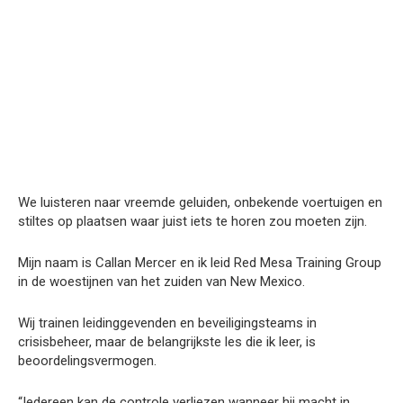
We luisteren naar vreemde geluiden, onbekende voertuigen en
stiltes op plaatsen waar juist iets te horen zou moeten zijn.
Mijn naam is Callan Mercer en ik leid Red Mesa Training Group
in de woestijnen van het zuiden van New Mexico.
Wij trainen leidinggevenden en beveiligingsteams in
crisisbeheer, maar de belangrijkste les die ik leer, is
beoordelingsvermogen.
“Iedereen kan de controle verliezen wanneer hij macht in