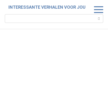
Skip
INTERESSANTE VERHALEN VOOR JOU
to
content
Search: