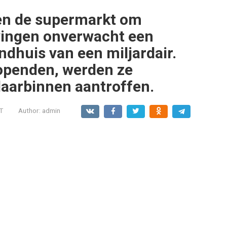
ten de supermarkt om
vingen onverwacht een
andhuis van een miljardair.
openden, werden ze
daarbinnen aantroffen.
T
Author:
admin