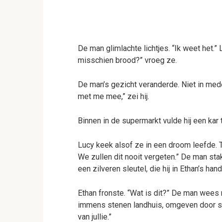
De man glimlachte lichtjes. “Ik weet het.
misschien brood?” vroeg ze.
De man’s gezicht veranderde. Niet in mede
met me mee,” zei hij.
Binnen in de supermarkt vulde hij een kar 
Lucy keek alsof ze in een droom leefde. T
We zullen dit nooit vergeten.” De man stak
een zilveren sleutel, die hij in Ethan’s han
Ethan fronste. “Wat is dit?” De man wees
immens stenen landhuis, omgeven door smee
van jullie.”