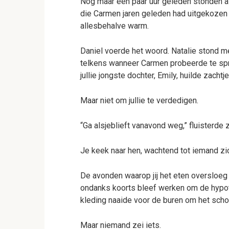
Nog maar een paar uur geleden stonden al
die Carmen jaren geleden had uitgekozen 
allesbehalve warm.
Daniel voerde het woord. Natalie stond m
telkens wanneer Carmen probeerde te spre
jullie jongste dochter, Emily, huilde zachtje
Maar niet om jullie te verdedigen.
“Ga alsjeblieft vanavond weg,” fluisterde 
Je keek naar hen, wachtend tot iemand zic
De avonden waarop jij het eten oversloeg
ondanks koorts bleef werken om de hypo
kleding naaide voor de buren om het scho
Maar niemand zei iets.